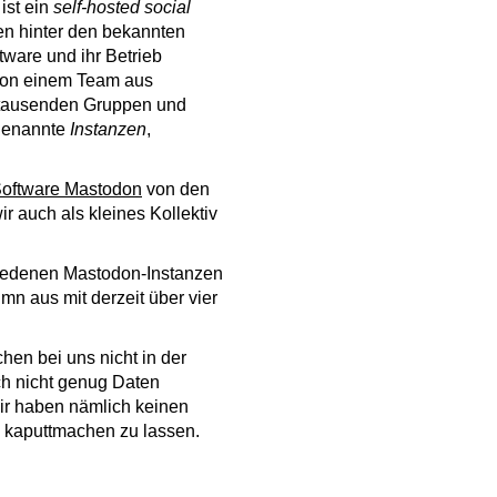
ist ein
self-hosted social
men hinter den bekannten
tware und ihr Betrieb
 von einem Team aus
on tausenden Gruppen und
ogenannte
Instanzen
,
oftware Mastodon
von den
ir auch als kleines Kollektiv
schiedenen Mastodon-Instanzen
mn aus mit derzeit über vier
en bei uns nicht in der
och nicht genug Daten
Wir haben nämlich keinen
 kaputtmachen zu lassen.