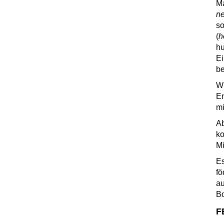
Ma
ne
so
(
h
hu
Ei
be
Wi
En
mi
Ab
ko
Mi
Es
fö
au
Bo
F