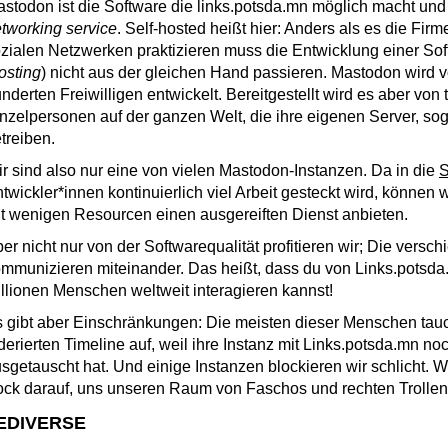
stodon ist die Software die links.potsda.mn möglich macht und 
tworking service
. Self-hosted heißt hier: Anders als es die Fir
zialen Netzwerken praktizieren muss die Entwicklung einer Sof
osting
) nicht aus der gleichen Hand passieren. Mastodon wird
nderten Freiwilligen entwickelt. Bereitgestellt wird es aber v
nzelpersonen auf der ganzen Welt, die ihre eigenen Server, s
treiben.
r sind also nur eine von vielen Mastodon-Instanzen. Da in die
S
twickler*innen kontinuierlich viel Arbeit gesteckt wird, können w
t wenigen Resourcen einen ausgereiften Dienst anbieten.
er nicht nur von der Softwarequalität profitieren wir; Die ver
mmunizieren miteinander. Das heißt, dass du von Links.potsda.
llionen Menschen weltweit interagieren kannst!
 gibt aber Einschränkungen: Die meisten dieser Menschen tauch
derierten Timeline auf, weil ihre Instanz mit Links.potsda.mn n
sgetauscht hat. Und einige Instanzen blockieren wir schlicht. 
ck darauf, uns unseren Raum von Faschos und rechten Trollen
EDIVERSE